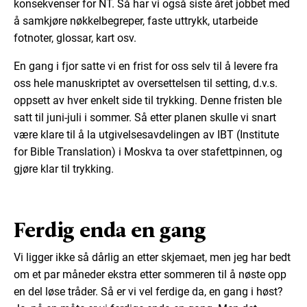
konsekvenser for NT. Så har vi også siste året jobbet med
å samkjøre nøkkelbegreper, faste uttrykk, utarbeide
fotnoter, glossar, kart osv.
En gang i fjor satte vi en frist for oss selv til å levere fra
oss hele manuskriptet av oversettelsen til setting, d.v.s.
oppsett av hver enkelt side til trykking. Denne fristen ble
satt til juni-juli i sommer. Så etter planen skulle vi snart
være klare til å la utgivelsesavdelingen av IBT (Institute
for Bible Translation) i Moskva ta over stafettpinnen, og
gjøre klar til trykking.
Ferdig enda en gang
Vi ligger ikke så dårlig an etter skjemaet, men jeg har bedt
om et par måneder ekstra etter sommeren til å nøste opp
en del løse tråder. Så er vi vel ferdige da, en gang i høst?