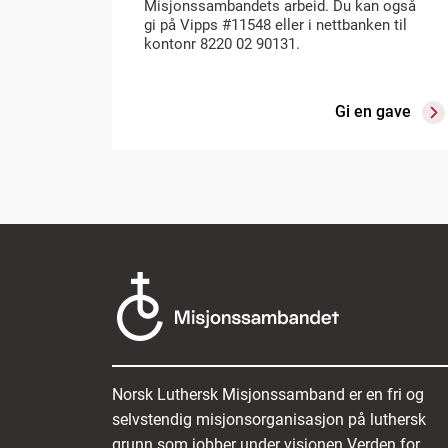
Misjonssambandets arbeid. Du kan også
gi på Vipps #11548 eller i nettbanken til
kontonr 8220 02 90131.
Gi en gave
Norsk Luthersk Misjonssamband er en fri og
selvstendig misjonsorganisasjon på luthersk
grunn som jobber under visjonen Verden for