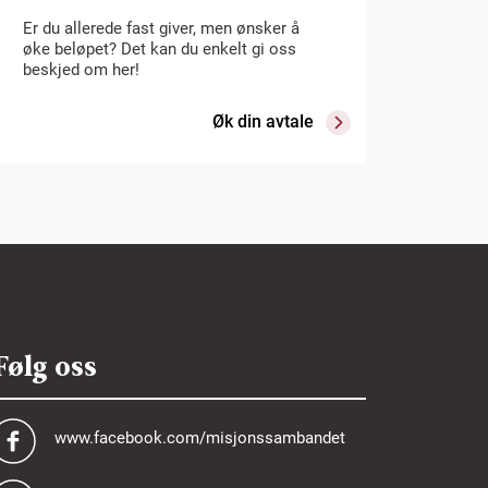
Er du allerede fast giver, men ønsker å
øke beløpet? Det kan du enkelt gi oss
beskjed om her!
Øk din avtale
Følg oss
www.facebook.com/misjonssambandet