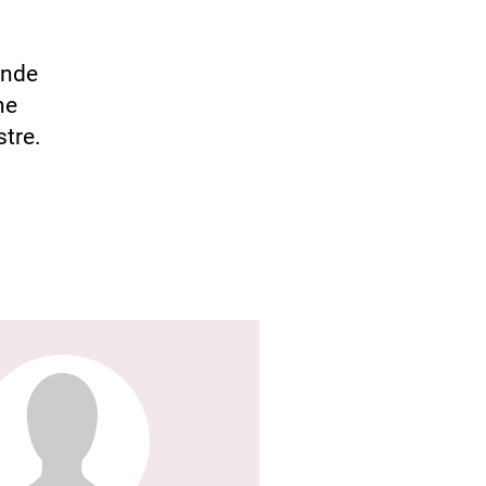
ende
ne
tre.