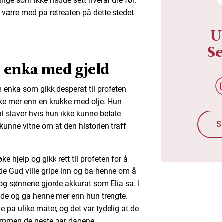
ange som ikke hadde sett hverandre før.
å være med på retreaten på dette stedet
U
Se
i enka med gjeld
m enka som gikk desperat til profeten
kke mer enn en krukke med olje. Hun
til slaver hvis hun ikke kunne betale
S
 kunne vitne om at den historien traff
e hjelp og gikk rett til profeten for å
dde Gud ville gripe inn og ba henne om å
g sønnene gjorde akkurat som Elia sa. I
adde og ga henne mer enn hun trengte.
e på ulike måter, og det var tydelig at de
sammen de neste par dagene.