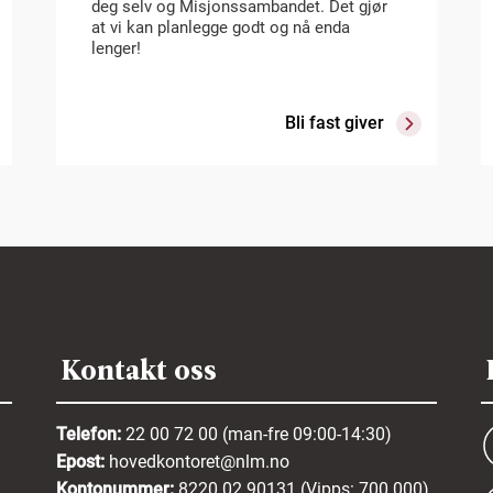
deg selv og Misjonssambandet. Det gjør
at vi kan planlegge godt og nå enda
lenger!
Bli fast giver
Kontakt oss
Telefon:
22 00 72 00 (man-fre 09:00-14:30)
Epost:
hovedkontoret@nlm.no
Kontonummer:
8220 02 90131 (Vipps: 700 000)