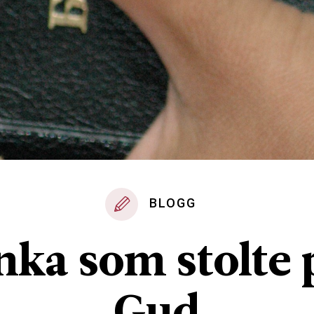
BLOGG
nka som stolte 
Gud