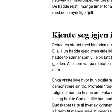
nettverk av husgrupper, var det m
De hadde reist i mange timer for 
med noen nydelige fjell.
Kjente seg igjen 
Retreaten startet med historien o
Elia. Hun hadde gjeld, men eide i
hadde to sønner som ville bli tatt 
gjelden. Alle som var på retreaten
dem.
Enka visste ikke hvor hun skulle søk
demonstrere sin tro. Profeten tro
følge det han ba henne om. Enka o
tillegg brukte Gud det lille hun h
Budskapet talte til hver av kvinnen
så frem til mange slike stunder 