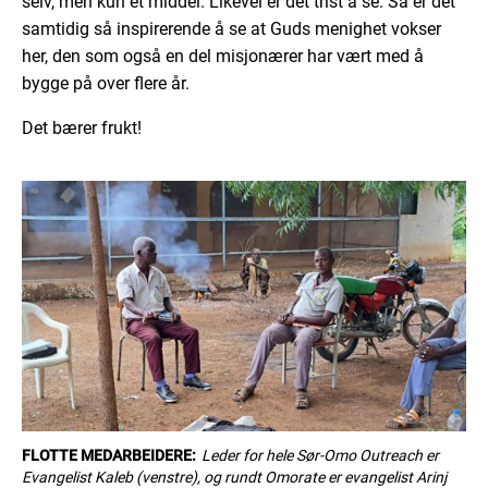
selv, men kun et middel. Likevel er det trist å se. Så er det
samtidig så inspirerende å se at Guds menighet vokser
her, den som også en del misjonærer har vært med å
bygge på over flere år.
Det bærer frukt!
FLOTTE MEDARBEIDERE:
Leder for hele Sør-Omo Outreach er
Evangelist Kaleb (venstre), og rundt Omorate er evangelist Arinj