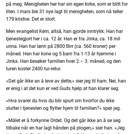
på meg. Menigheten her har sin egen kirke, som er blitt for
liten. I mars ble 31 nye lagt til menigheten, som nå teller
179 kristne. Det er stort.
Men evangelist Kerri, altså, han gjorde inntrykk: Han har
tjenestegjort her i ca. 12 år. Han er fra Jinka, ca. 18 mil
unna. Han har lønn på 2800 Birr (ca. 560 kroner) per
måned. Han har kone og 5 barn fra 1-13 år hjemme i
Jinka. Han besøker familien hver 2.– 3. måned, og den
turen koster 2400 tur-retur.
«Det går ikke an å leve av dette,» sier jeg til ham. Nei, han
er enig i at det kun er ved Guds hjelp at han klarer seg.
«Hva svarer du hvis du blir spurt om hvorfor du ikke
slutter i tjenesten og flytter hjem til familien?» spør jeg.
«Målet er å forkynne Ordet. Og det går ikke an å se seg
tilbake når en har lagt hånden på plogen,» sier han. «Jeg