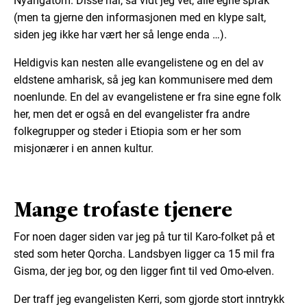
Nyangatom. Disse har, så vidt jeg vet, alle egne språk
(men ta gjerne den informasjonen med en klype salt,
siden jeg ikke har vært her så lenge enda …).
Heldigvis kan nesten alle evangelistene og en del av
eldstene amharisk, så jeg kan kommunisere med dem
noenlunde. En del av evangelistene er fra sine egne folk
her, men det er også en del evangelister fra andre
folkegrupper og steder i Etiopia som er her som
misjonærer i en annen kultur.
Mange trofaste tjenere
For noen dager siden var jeg på tur til Karo-folket på et
sted som heter Qorcha. Landsbyen ligger ca 15 mil fra
Gisma, der jeg bor, og den ligger fint til ved Omo-elven.
Der traff jeg evangelisten Kerri, som gjorde stort inntrykk