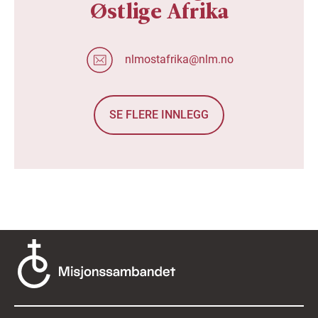
Østlige Afrika
nlmostafrika@nlm.no
SE FLERE INNLEGG