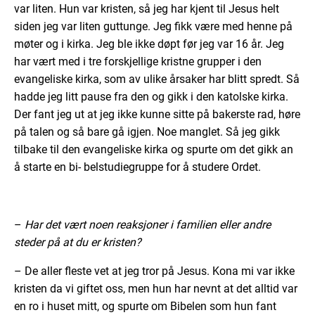
var liten. Hun var kristen, så jeg har kjent til Jesus helt
siden jeg var liten guttunge. Jeg fikk være med henne på
møter og i kirka. Jeg ble ikke døpt før jeg var 16 år. Jeg
har vært med i tre forskjellige kristne grupper i den
evangeliske kirka, som av ulike årsaker har blitt spredt. Så
hadde jeg litt pause fra den og gikk i den katolske kirka.
Der fant jeg ut at jeg ikke kunne sitte på bakerste rad, høre
på talen og så bare gå igjen. Noe manglet. Så jeg gikk
tilbake til den evangeliske kirka og spurte om det gikk an
å starte en bi- belstudiegruppe for å studere Ordet.
–
Har det vært noen reaksjoner i familien eller andre
steder på at du er kristen?
– De aller fleste vet at jeg tror på Jesus. Kona mi var ikke
kristen da vi giftet oss, men hun har nevnt at det alltid var
en ro i huset mitt, og spurte om Bibelen som hun fant