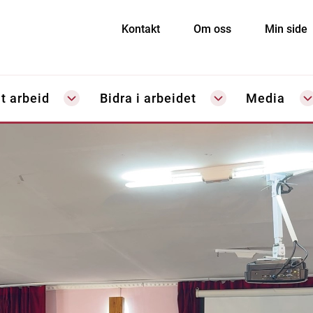
Kontakt
Om oss
Min side
t arbeid
Bidra i arbeidet
Media