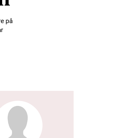
re på
ar