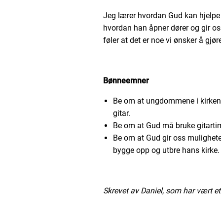
Jeg lærer hvordan Gud kan hjelpe
hvordan han åpner dører og gir oss 
føler at det er noe vi ønsker å gjør
Bønneemner
Be om at ungdommene i kirken m
gitar.
Be om at Gud må bruke gitartim
Be om at Gud gir oss muligheter 
bygge opp og utbre hans kirke.
Skrevet av Daniel, som har vært e