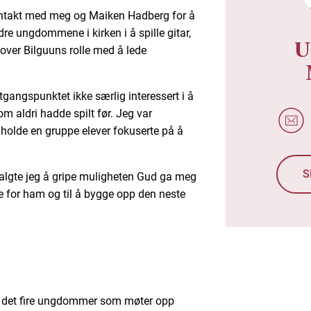
ontakt med meg og Maiken Hadberg for å
re ungdommene i kirken i å spille gitar,
U
a over Bilguuns rolle med å lede
 utgangspunktet ikke særlig interessert i å
 aldri hadde spilt før. Jeg var
holde en gruppe elever fokuserte på å
S
valgte jeg å gripe muligheten Gud ga meg
te for ham og til å bygge opp den neste
er det fire ungdommer som møter opp