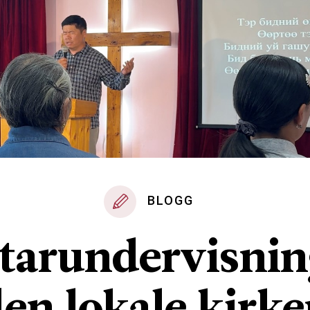
BLOGG
tarundervisnin
en lokale kirk