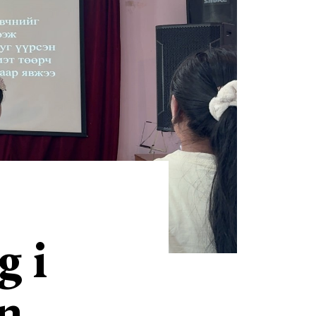
g i
en