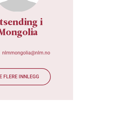
tsending i
Mongolia
nlmmongolia@nlm.no
E FLERE INNLEGG