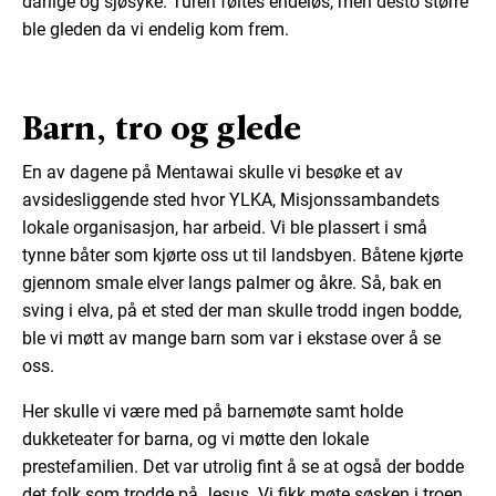
dårlige og sjøsyke. Turen føltes endeløs, men desto større
ble gleden da vi endelig kom frem.
Barn, tro og glede
En av dagene på Mentawai skulle vi besøke et av
avsidesliggende sted hvor YLKA, Misjonssambandets
lokale organisasjon, har arbeid. Vi ble plassert i små
tynne båter som kjørte oss ut til landsbyen. Båtene kjørte
gjennom smale elver langs palmer og åkre. Så, bak en
sving i elva, på et sted der man skulle trodd ingen bodde,
ble vi møtt av mange barn som var i ekstase over å se
oss.
Her skulle vi være med på barnemøte samt holde
dukketeater for barna, og vi møtte den lokale
prestefamilien. Det var utrolig fint å se at også der bodde
det folk som trodde på Jesus. Vi fikk møte søsken i troen