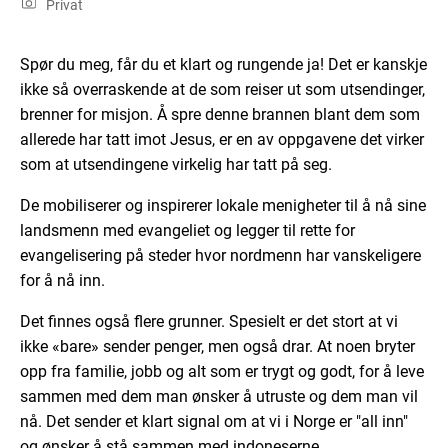
Privat
Spør du meg, får du et klart og rungende ja! Det er kanskje
ikke så overraskende at de som reiser ut som utsendinger,
brenner for misjon. Å spre denne brannen blant dem som
allerede har tatt imot Jesus, er en av oppgavene det virker
som at utsendingene virkelig har tatt på seg.
De mobiliserer og inspirerer lokale menigheter til å nå sine
landsmenn med evangeliet og legger til rette for
evangelisering på steder hvor nordmenn har vanskeligere
for å nå inn.
Det finnes også flere grunner. Spesielt er det stort at vi
ikke «bare» sender penger, men også drar. At noen bryter
opp fra familie, jobb og alt som er trygt og godt, for å leve
sammen med dem man ønsker å utruste og dem man vil
nå. Det sender et klart signal om at vi i Norge er "all inn"
og ønsker å stå sammen med indoneserne.