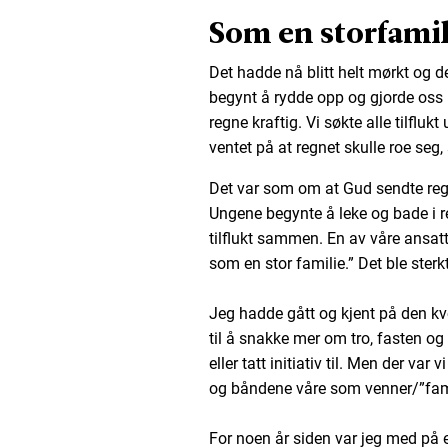
Som en storfamil
Det hadde nå blitt helt mørkt og 
begynt å rydde opp og gjorde oss k
regne kraftig. Vi søkte alle tilflukt
ventet på at regnet skulle roe seg, 
Det var som om at Gud sendte regn
Ungene begynte å leke og bade i re
tilflukt sammen. En av våre ansatte 
som en stor familie.” Det ble ster
Jeg hadde gått og kjent på den kve
til å snakke mer om tro, fasten og
eller tatt initiativ til. Men der var
og båndene våre som venner/”fami
For noen år siden var jeg med på e