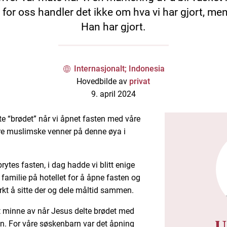
for oss handler det ikke om hva vi har gjort, me
Han har gjort.
Internasjonalt; Indonesia
Hovedbilde av
privat
9. april 2024
te “brødet” når vi åpnet fasten med våre
våre muslimske venner på denne øya i
ytes fasten, i dag hadde vi blitt enige
familie på hotellet for å åpne fasten og
rkt å sitte der og dele måltid sammen.
t minne av når Jesus delte brødet med
U
en. For våre søskenbarn var det åpning