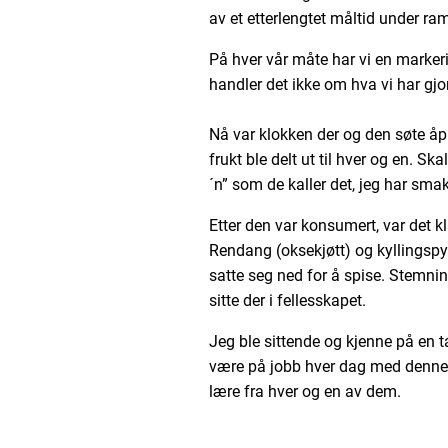
av et etterlengtet måltid under r
På hver vår måte har vi en markeri
handler det ikke om hva vi har gj
Nå var klokken der og den søte åp
frukt ble delt ut til hver og en. Sk
´n” som de kaller det, jeg har smakt
Etter den var konsumert, var det k
Rendang (oksekjøtt) og kyllingspyd
satte seg ned for å spise. Stemnin
sitte der i fellesskapet.
Jeg ble sittende og kjenne på en ta
være på jobb hver dag med denne g
lære fra hver og en av dem.