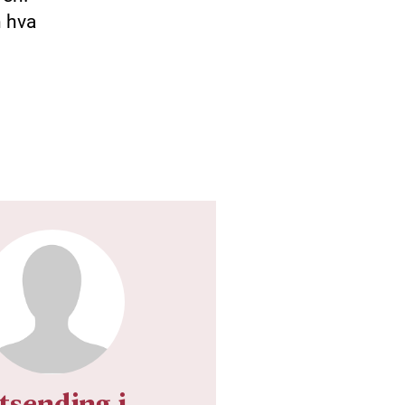
n hva
tsending i