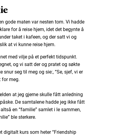
ie
den gode maten var nesten tom. Vi hadde
lare for å reise hjem, idet det begynte å
 under taket i kafeen, og der satt vi og
slik at vi kunne reise hjem.
et med vilje på et perfekt tidspunkt.
gnet, og vi satt der og pratet og søkte
snur seg til meg og sie:, “Se, sjef, vi er
kt for meg.
lden at jeg gjerne skulle fått anledning
 påske. De samtalene hadde jeg ikke fått
 vi altså en “familie” samlet i le sammen,
lie” ble sterkere.
t digitalt kurs som heter “Friendship