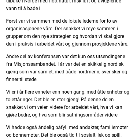
tilbake i Norge med flott natur, frisk luft og avkjølende
vann til å bade i.
Først var vi sammen med de lokale lederne for to av
organisasjonene våre. Der snakket vi mye sammen i
grupper om den nye strategien og hvordan vi skal gjøre
den i praksis i arbeidet vårt og gjennom prosjektene våre.
Andre del av konferansen var det kun oss utsendingene
fra Misjonssambandet. I år var det en skikkelig nordisk
gjeng som var samlet, med både nordmenn, svensker og
finner til stede!
Vi er i år flere enheter enn noen gang, med åtte enheter og
to ettåringer. Det ble en stor gjeng! På denne delen
snakket vi om veien videre for arbeidet vårt, hva vi kan
gjøre bedre, og hva som blir satningsområder videre.
Vi hadde også åndelig påfyll med andakter, familiemøter
og bønnemøter. Det ble også tid til sosialt, lek og spill,