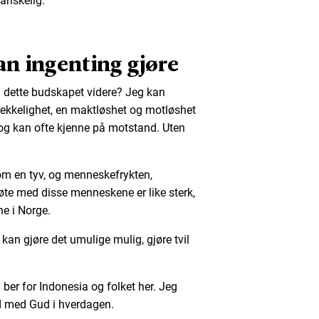
vanskelig.
n ingenting gjøre
i dette budskapet videre? Jeg kan
ekkelighet, en maktløshet og motløshet
, og kan ofte kjenne på motstand. Uten
 en tyv, og menneskefrykten,
te med disse menneskene er like sterk,
ne i Norge.
an gjøre det umulige mulig, gjøre tvil
 ber for Indonesia og folket her. Jeg
d med Gud i hverdagen.