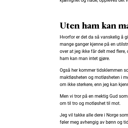
kjærlighet og nåde, oppleves det 
Uten ham kan ma
Hvorfor er det da så vanskelig å g
mange ganger kjenne på en utilstr
over at jeg ikke får delt med flere
ham kan man intet gjøre.
Også her kommer tidsklemmen som
maktløsheten og motløsheten i mø
om ikke sterkere, enn jeg kan kjen
Men vi tror på en mektig Gud som k
om til tro og motløshet til mot.
Jeg vil takke alle dere i Norge som
føler meg avhengig av bønn og ti