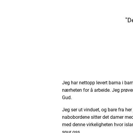
"D
Jeg har nettopp levert barna i ba
nærheten for å arbeide. Jeg prøv
Gud.
Jeg ser ut vinduet, og bare fra her
nabobordene sitter det damer med h
med denne virkeligheten hvor islam
snur oss.