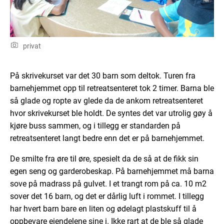
privat
På skrivekurset var det 30 barn som deltok. Turen fra
barnehjemmet opp til retreatsenteret tok 2 timer. Barna ble
så glade og ropte av glede da de ankom retreatsenteret
hvor skrivekurset ble holdt. De syntes det var utrolig gøy å
kjøre buss sammen, og i tillegg er standarden på
retreatsenteret langt bedre enn det er på barnehjemmet.
De smilte fra øre til øre, spesielt da de så at de fikk sin
egen seng og garderobeskap. På barnehjemmet må barna
sove på madrass på gulvet. I et trangt rom på ca. 10 m2
sover det 16 barn, og det er dårlig luft i rommet. I tillegg
har hvert barn bare en liten og ødelagt plastskuff til å
oppbevare eiendelene sine i. Ikke rart at de ble så glade