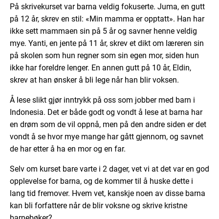
På skrivekurset var barna veldig fokuserte. Juma, en gutt
på 12 år, skrev en stil: «Min mamma er opptatt». Han har
ikke sett mammaen sin på 5 år og savner henne veldig
mye. Yanti, en jente på 11 år, skrev et dikt om læreren sin
på skolen som hun regner som sin egen mor, siden hun
ikke har foreldre lenger. En annen gutt på 10 år, Eldin,
skrev at han ønsker å bli lege når han blir voksen.
Å lese slikt gjør inntrykk på oss som jobber med barn i
Indonesia. Det er både godt og vondt å lese at barna har
en drøm som de vil oppnå, men på den andre siden er det
vondt å se hvor mye mange har gått gjennom, og savnet
de har etter å ha en mor og en far.
Selv om kurset bare varte i 2 dager, vet vi at det var en god
opplevelse for barna, og de kommer til å huske dette i
lang tid fremover. Hvem vet, kanskje noen av disse barna
kan bli forfattere når de blir voksne og skrive kristne
barnebøker?