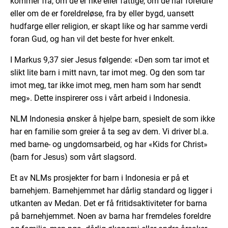
kommer fra, om de er rike eller fattige, om de har foreldre
eller om de er foreldreløse, fra by eller bygd, uansett
hudfarge eller religion, er skapt like og har samme verdi
foran Gud, og han vil det beste for hver enkelt.
I Markus 9,37 sier Jesus følgende: «Den som tar imot et
slikt lite barn i mitt navn, tar imot meg. Og den som tar
imot meg, tar ikke imot meg, men ham som har sendt
meg». Dette inspirerer oss i vårt arbeid i Indonesia.
NLM Indonesia ønsker å hjelpe barn, spesielt de som ikke
har en familie som greier å ta seg av dem. Vi driver bl.a.
med barne- og ungdomsarbeid, og har «Kids for Christ»
(barn for Jesus) som vårt slagsord.
Et av NLMs prosjekter for barn i Indonesia er på et
barnehjem. Barnehjemmet har dårlig standard og ligger i
utkanten av Medan. Det er få fritidsaktiviteter for barna
på barnehjemmet. Noen av barna har fremdeles foreldre