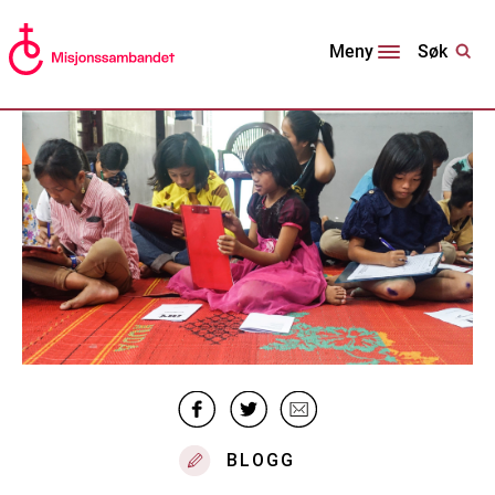
Søk
Meny
BLOGG