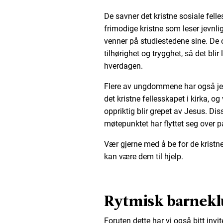
De savner det kristne sosiale fell
frimodige kristne som leser jevnlig
venner på studiestedene sine. De o
tilhørighet og trygghet, så det blir
hverdagen.
Flere av ungdommene har også jev
det kristne fellesskapet i kirka, og
oppriktig blir grepet av Jesus. Di
møtepunktet har flyttet seg over p
Vær gjerne med å be for de krist
kan være dem til hjelp.
Rytmisk barnekl
Foruten dette har vi også bitt invit