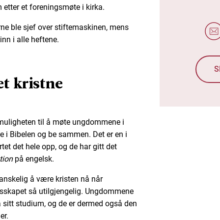
etter et foreningsmøte i kirka.
rne ble sjef over stiftemaskinen, mens
nn i alle heftene.
S
et kristne
a muligheten til å møte ungdommene i
se i Bibelen og be sammen. Det er en i
t det hele opp, og de har gitt det
tion
på engelsk.
nskelig å være kristen nå når
llesskapet så utilgjengelig. Ungdommene
å sitt studium, og de er dermed også den
er.