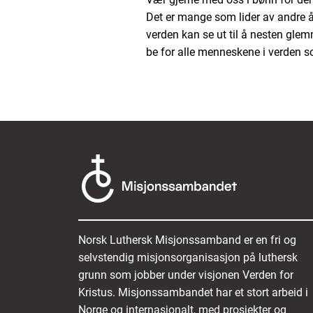
Det er mange som lider av andre å
verden kan se ut til å nesten gl
be for alle menneskene i verden so
Norsk Luthersk Misjonssamband er en fri og
selvstendig misjonsorganisasjon på luthersk
grunn som jobber under visjonen Verden for
Kristus. Misjonssambandet har et stort arbeid i
Norge og internasjonalt, med prosjekter og