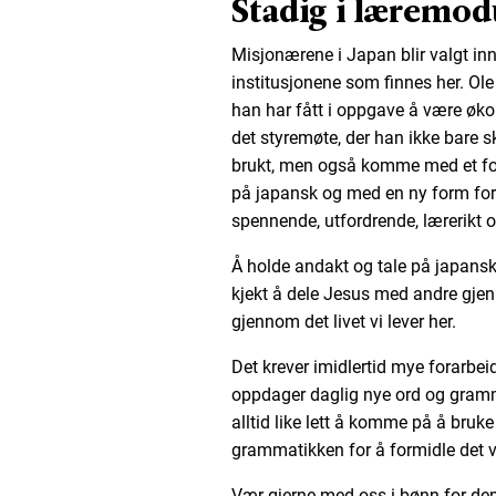
Stadig i læremod
Misjonærene i Japan blir valgt inn i
institusjonene som finnes her. Ole B
han har fått i oppgave å være øko
det styremøte, der han ikke bare s
brukt, men også komme med et fors
på japansk og med en ny form for
spennende, utfordrende, lærerikt o
Å holde andakt og tale på japansk 
kjekt å dele Jesus med andre gje
gjennom det livet vi lever her.
Det krever imidlertid mye forarbei
oppdager daglig nye ord og grammat
alltid like lett å komme på å bruke
grammatikken for å formidle det v
Vær gjerne med oss i bønn for d