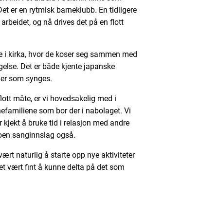
et er en rytmisk barneklubb. En tidligere
arbeidet, og nå drives det på en flott
i kirka, hvor de koser seg sammen med
else. Det er både kjente japanske
ger som synges.
lott måte, er vi hovedsakelig med i
nefamiliene som bor der i nabolaget. Vi
r kjekt å bruke tid i relasjon med andre
noen sanginnslag også.
vært naturlig å starte opp nye aktiviteter
et vært fint å kunne delta på det som