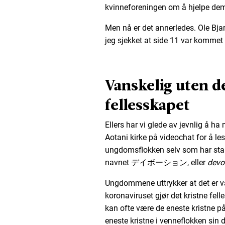
kvinneforeningen om å hjelpe dem 
Men nå er det annerledes. Ole Bja
jeg sjekket at side 11 var kommet i
Vanskelig uten d
fellesskapet
Ellers har vi glede av jevnlig å h
Aotani kirke på videochat for å le
ungdomsflokken selv som har starte
navnet デイボーション,
eller
devo
Ungdommene uttrykker at det er va
koronaviruset gjør det kristne fe
kan ofte være de eneste kristne p
eneste kristne i venneflokken sin d