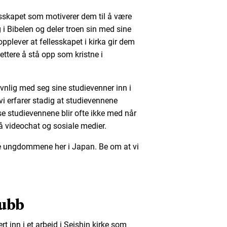
esskapet som motiverer dem til å være
 i Bibelen og deler troen sin med sine
pplever at fellesskapet i kirka gir dem
 lettere å stå opp som kristne i
nlig med seg sine studievenner inn i
 vi erfarer stadig at studievennene
sse studievennene blir ofte ikke med når
å videochat og sosiale medier.
ne ungdommene her i Japan. Be om at vi
ubb
ert inn i et arbeid i Seishin kirke som