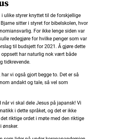
us
 ulike styrer knyttet til de forskjellige
jarne sitter i styret for bibelskolen, hvor
nomiansvarlig. For ikke lenge siden var
kulle redegjøre for hvilke penger som var
lag til budsjett for 2021. Å gjøre dette
 oppsett har naturlig nok vært både
g tidkrevende.
har vi også gjort begge to. Det er så
nnom andakt og tale, så vel som
d når vi skal dele Jesus på japansk! Vi
ikk i dette språket, og det er ikke
 det riktige ordet i møte med den riktige
i ønsker.
em som lider nå under koronapandemien.