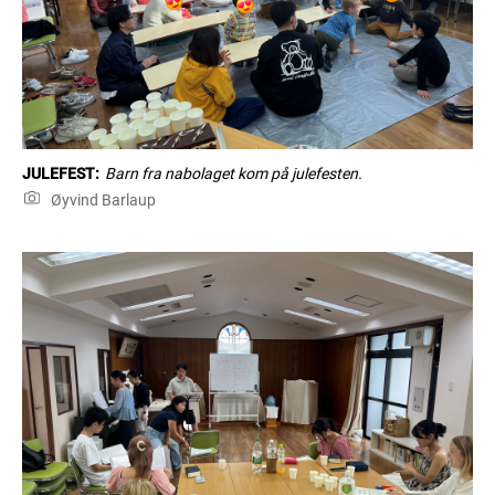
JULEFEST:
Barn fra nabolaget kom på julefesten.
Øyvind Barlaup