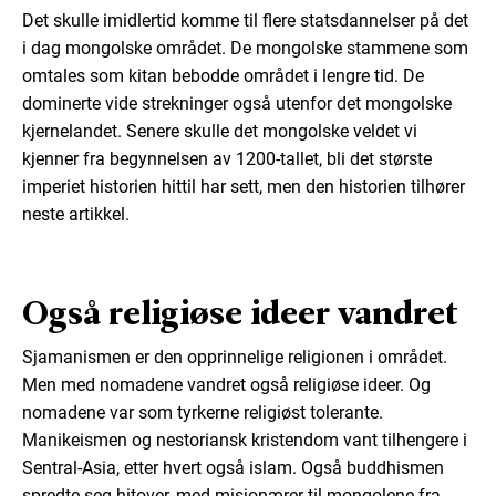
Det skulle imidlertid komme til flere statsdannelser på det
i dag mongolske området. De mongolske stammene som
omtales som kitan bebodde området i lengre tid. De
dominerte vide strekninger også utenfor det mongolske
kjernelandet. Senere skulle det mongolske veldet vi
kjenner fra begynnelsen av 1200-tallet, bli det største
imperiet historien hittil har sett, men den historien tilhører
neste artikkel.
Også religiøse ideer vandret
Sjamanismen er den opprinnelige religionen i området.
Men med nomadene vandret også religiøse ideer. Og
nomadene var som tyrkerne religiøst tolerante.
Manikeismen og nestoriansk kristendom vant tilhengere i
Sentral-Asia, etter hvert også islam. Også buddhismen
spredte seg hitover, med misjonærer til mongolene fra