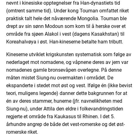
nevnt i kinesiske opptegnelser fra Han-dynastiets tid
(omtrent samme tid). Under kong Touman omfattet riket
praktisk talt hele det nåværende Mongolia. Touman ble
drept av sin sønn Modoun som kom til å herske over et
område fra sjøen Alakol i vest (dagens Kasakhstan) til
Koreahalvøya i øst. Han-kineserne betalte ham tributt.
Kineserne utviklet krigskunsten systematisk som følge av
nederlaget mot nomadene, og våpnene deres av jern var
nomadenes gamle bronsevåpen overlegne. På denne
måten mistet Siung-nu overmakten i området. De
ekspanderte i stedet mot øst og vest. Ifølge én (ikke bevist
teori, muligens legende) danner dette bakgrunnen for at
én av deres stammer, hunerne (jfr. navnelikheten med
Siung-nu), under Attila den eldre i folkevandringstiden
regjerte et område fra Kaukasus til Rhinen. I det 5.
århundre angrep de både det vest-romerske og det øst-
romerske riket.