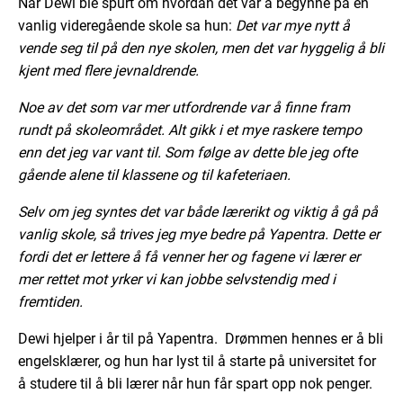
Når Dewi ble spurt om hvordan det var å begynne på en
vanlig videregående skole sa hun:
Det var mye nytt å
vende seg til på den nye skolen, men det var hyggelig å bli
kjent med flere jevnaldrende.
Noe av det som var mer utfordrende var å finne fram
rundt på skoleområdet. Alt gikk i et mye raskere tempo
enn det jeg var vant til. Som følge av dette ble jeg ofte
gående alene til klassene og til kafeteriaen.
Selv om jeg syntes det var både lærerikt og viktig å gå på
vanlig skole, så trives jeg mye bedre på Yapentra. Dette er
fordi det er lettere å få venner her og fagene vi lærer er
mer rettet mot yrker vi kan jobbe selvstendig med i
fremtiden.
Dewi hjelper i år til på Yapentra. Drømmen hennes er å bli
engelsklærer, og hun har lyst til å starte på universitet for
å studere til å bli lærer når hun får spart opp nok penger.