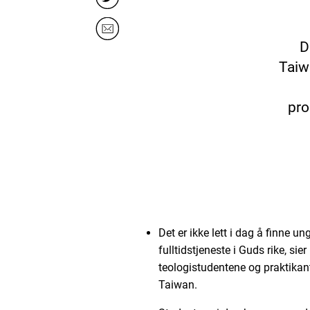
D
Taiw
pro
Det er ikke lett i dag å finne un
fulltidstjeneste i Guds rike, sie
teologistudentene og praktika
Taiwan.