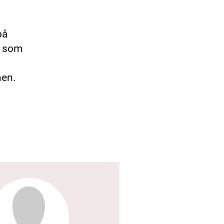
på
– som
nen.