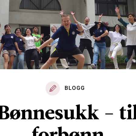
BLOGG
Bønnesukk - ti
forbønn