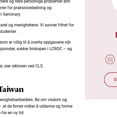
ere og flere personlige problemer enn
ærer for praksisveiledning og
an Seminary.
ret og menighetene. Vi savner frihet for
tudenter.
om er villig til å overta oppgavene når
sjonister, sukker biskopen i LCROC – og
r, sier rektoren ved CLS.
S
 Taiwan
menighetsarbeidere. Be om visdom og
 – at de finner måter å utdanne og forme
for en ny tid.