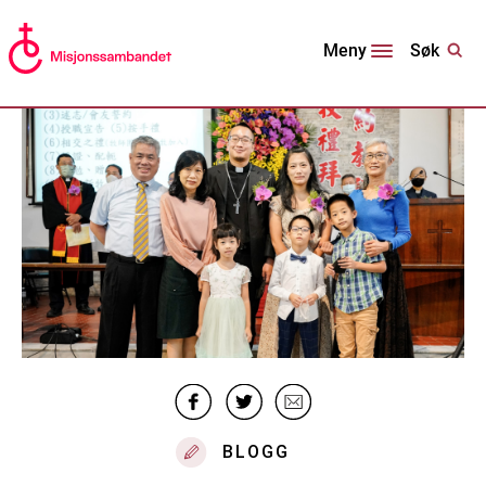
Søk
Meny
BLOGG