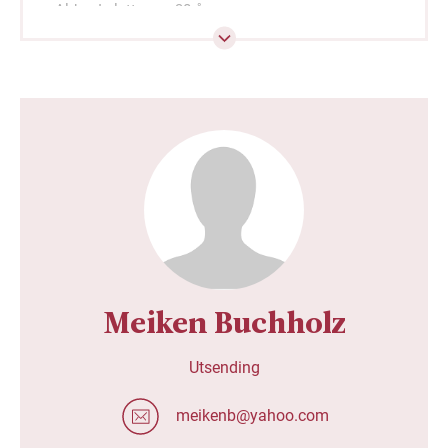
Alder: I slutten av 30-årene
Sivilstatus: Gift med Shin-Rou, tre barn mellom 5
og 8 år
Aktuell: Nyinvidd prest i Spiritual Light Church
(åndelig lys-kirken) i hovedstaden Taipei, som er
den største menigheten i Misjonssambandets
samarbeidskirke. Ble ordinert som prest i
november 2022.
Studerte ved China Lutheran Seminary.
Før det var han flere år matematikk lærer ved
ungdomsskolen.
Meiken Buchholz
Utsending
meikenb@yahoo.com