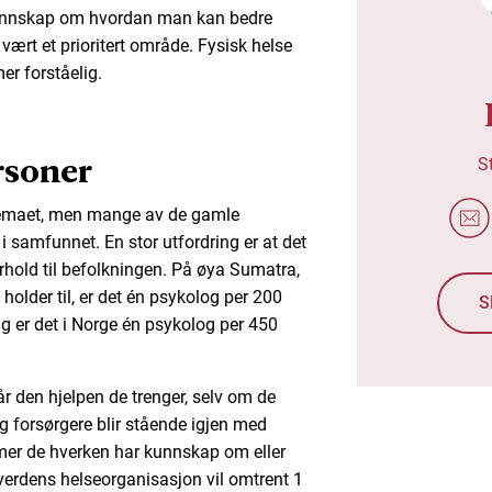
kunnskap om hvordan man kan bedre
 vært et prioritert område. Fysisk helse
er forståelig.
rsoner
S
 temaet, men mange av de gamle
i samfunnet. En stor utfordring er at det
orhold til befolkningen. På øya Sumatra,
older til, er det én psykolog per 200
S
 er det i Norge én psykolog per 450
år den hjelpen de trenger, selv om de
g forsørgere blir stående igjen med
er de hverken har kunnskap om eller
 verdens helseorganisasjon vil omtrent 1