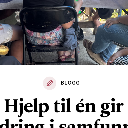
BLOGG
Hjelp til én gir
dring i samfun