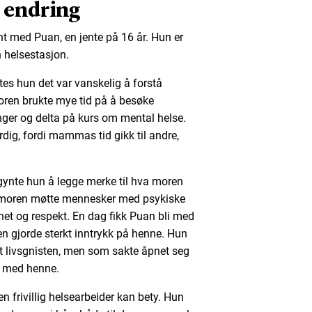
r endring
ent med Puan, en jente på 16 år. Hun er
en helsestasjon.
es hun det var vanskelig å forstå
oren brukte mye tid på å besøke
ger og delta på kurs om mental helse.
rdig, fordi mammas tid gikk til andre,
egynte hun å legge merke til hva moren
n moren møtte mennesker med psykiske
et og respekt. En dag fikk Puan bli med
n gjorde sterkt inntrykk på henne. Hun
 livsgnisten, men som sakte åpnet seg
g med henne.
 frivillig helsearbeider kan bety. Hun