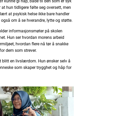
 kunne gi håp, både til den som er syk
r at hun tidligere følte seg oversett, men
lært at psykisk helse ikke bare handler
gså om å se hverandre, lytte og støtte.
holder informasjonsmøter på skolen
thet. Hun ser hvordan morens arbeid
miljøet, hvordan flere nå tør å snakke
for dem som strever.
blitt en livslærdom. Hun ønsker selv å
nneske som skaper trygghet og håp for