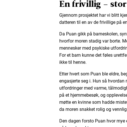
En frivillig – sto
Gjennom prosjektet har vi blitt kj
datteren til en av de frivillige på 
Da Puan gikk på barneskolen, synt
hvorfor moren stadig var borte. M
mennesker med psykiske utfordrin
For et barn kunne det føles urettfe
ikke til henne.
Etter hvert som Puan ble eldre, b
engasjerte seg i. Hun så hvorda
utfordringer med varme, tålmodigh
på et hjemmebesøk, og opplevelse
møtte en kvinne som hadde mistet
da moren snakket rolig og vennli
Den dagen forsto Puan hvor mye en