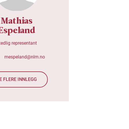
Mathias
Espeland
tedlig representant
mespeland@nlm.no
E FLERE INNLEGG