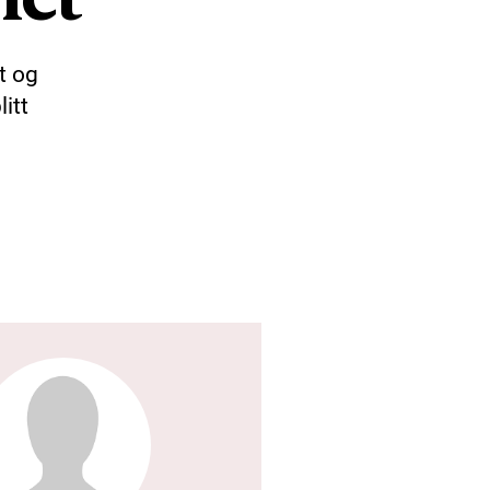
t og
litt