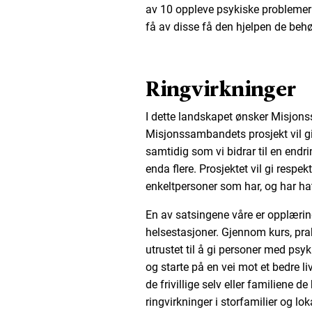
av 10 oppleve psykiske problemer i
få av disse få den hjelpen de behø
Ringvirkninger
I dette landskapet ønsker Misjons
Misjonssambandets prosjekt vil gi
samtidig som vi bidrar til en endr
enda flere. Prosjektet vil gi respek
enkeltpersoner som har, og har hatt
En av satsingene våre er opplæring
helsestasjoner. Gjennom kurs, prak
utrustet til å gi personer med psyki
og starte på en vei mot et bedre liv
de frivillige selv eller familiene d
ringvirkninger i storfamilier og l