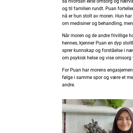
så hvordan ekte omsorg og nærvær
og til familien rundt. Puan fortelle
nå er hun stolt av moren. Hun har 
om medisiner og behandling, men o
Når moren og de andre frivillige 
hennes, kjenner Puan en dyp stol
sprer kunnskap og forståelse i nær
om psykisk helse og vise omsorg 
For Puan har morens engasjement 
følge i samme spor og være et me
andre.