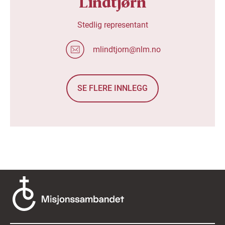
Lindtjørn
Stedlig representant
mlindtjorn@nlm.no
SE FLERE INNLEGG