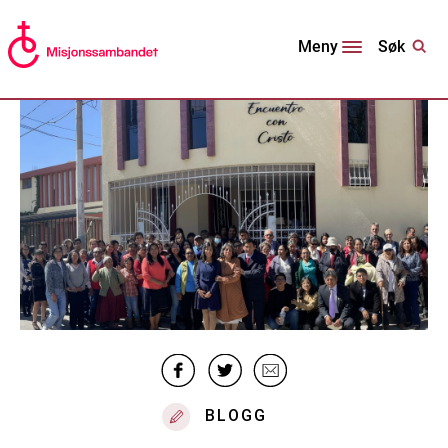
Søk
Meny
BLOGG