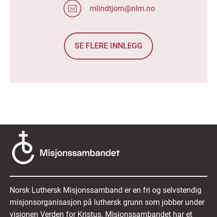
mlindtjorn@nlm.no
SE FLERE INNLEGG
Norsk Luthersk Misjonssamband er en fri og selvstendig
misjonsorganisasjon på luthersk grunn som jobber under
visjonen Verden for Kristus. Misjonssambandet har et