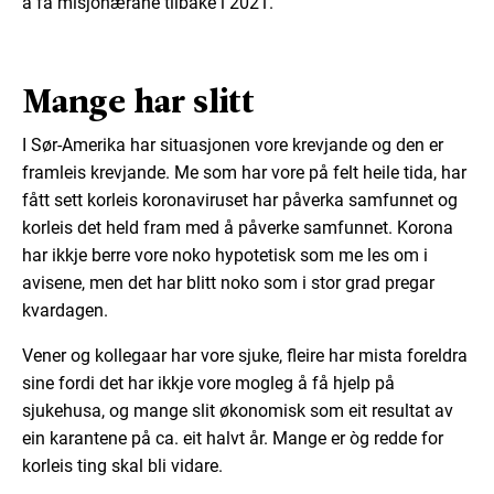
å få misjonærane tilbake i 2021.
Mange har slitt
I Sør-Amerika har situasjonen vore krevjande og den er
framleis krevjande. Me som har vore på felt heile tida, har
fått sett korleis koronaviruset har påverka samfunnet og
korleis det held fram med å påverke samfunnet. Korona
har ikkje berre vore noko hypotetisk som me les om i
avisene, men det har blitt noko som i stor grad pregar
kvardagen.
Vener og kollegaar har vore sjuke, fleire har mista foreldra
sine fordi det har ikkje vore mogleg å få hjelp på
sjukehusa, og mange slit økonomisk som eit resultat av
ein karantene på ca. eit halvt år. Mange er òg redde for
korleis ting skal bli vidare.