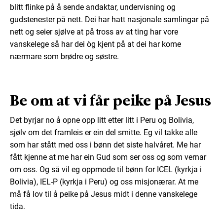
blitt flinke på å sende andaktar, undervisning og
gudstenester på nett. Dei har hatt nasjonale samlingar på
nett og seier sjølve at på tross av at ting har vore
vanskelege så har dei òg kjent på at dei har kome
nærmare som brødre og søstre.
Be om at vi får peike på Jesus
Det byrjar no å opne opp litt etter litt i Peru og Bolivia,
sjølv om det framleis er ein del smitte. Eg vil takke alle
som har stått med oss i bønn det siste halvåret. Me har
fått kjenne at me har ein Gud som ser oss og som vernar
om oss. Og så vil eg oppmode til bønn for ICEL (kyrkja i
Bolivia), IEL-P (kyrkja i Peru) og oss misjonærar. At me
må få lov til å peike på Jesus midt i denne vanskelege
tida.