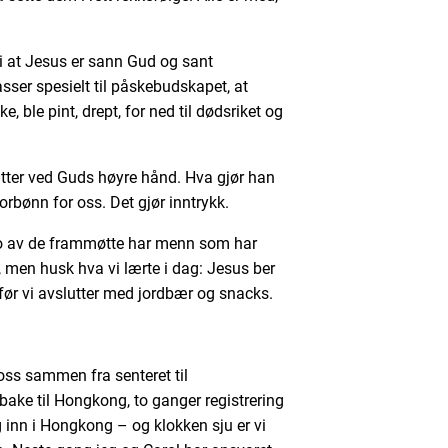
i at Jesus er sann Gud og sant
sser spesielt til påskebudskapet, at
ble pint, drept, for ned til dødsriket og
 sitter ved Guds høyre hånd. Hva gjør han
forbønn for oss. Det gjør inntrykk.
to av de frammøtte har menn som har
e, men husk hva vi lærte i dag: Jesus ber
 før vi avslutter med jordbær og snacks.
oss sammen fra senteret til
lbake til Hongkong, to ganger registrering
 inn i Hongkong – og klokken sju er vi