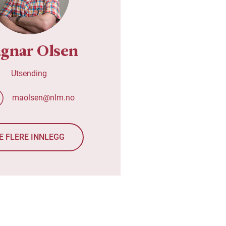
gnar Olsen
Utsending
maolsen@nlm.no
E FLERE INNLEGG