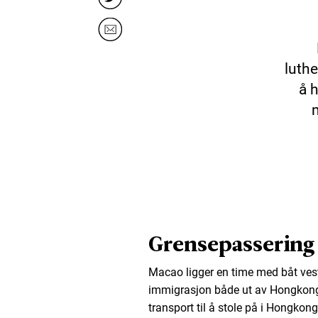
luthe
å 
Grensepassering
Macao ligger en time med båt ves
immigrasjon både ut av Hongkong o
transport til å stole på i Hongkong,