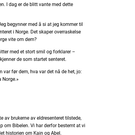
. I dag er de blitt vante med dette
. Jeg begynner med å si at jeg kommer til
enteret i Norge. Det skaper overraskelse
orge vite om dem?
tter med et stort smil og forklarer –
 kjenner de som startet senteret.
var før dem, hva var det nå de het, jo:
a Norge.»
te av brukerne av eldresenteret tilstede,
ap om Bibelen. Vi har derfor bestemt at vi
et historien om Kain og Abel.