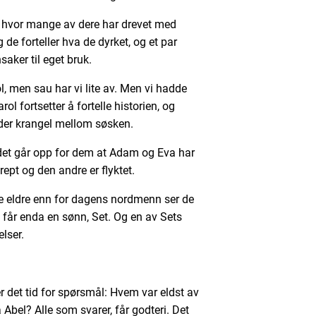
ol, hvor mange av dere har drevet med
 de forteller hva de dyrket, og et par
nsaker til eget bruk.
ol, men sau har vi lite av. Men vi hadde
arol fortsetter å fortelle historien, og
lder krangel mellom søsken.
 det går opp for dem at Adam og Eva har
rept og den andre er flyktet.
e eldre enn for dagens nordmenn ser de
får enda en sønn, Set. Og en av Sets
lser.
er det tid for spørsmål: Hvem var eldst av
 Abel? Alle som svarer, får godteri. Det