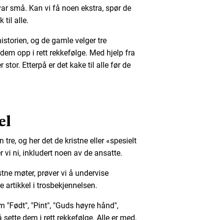
var små. Kan vi få noen ekstra, spør de
 til alle.
historien, og de gamle velger tre
dem opp i rett rekkefølge. Med hjelp fra
 stor. Etterpå er det kake til alle før de
el
tre, og her det de kristne eller «spesielt
 vi ni, inkludert noen av de ansatte.
stne møter, prøver vi å undervise
e artikkel i trosbekjennelsen.
m "Født", "Pint", "Guds høyre hånd",
sette dem i rett rekkefølge. Alle er med,