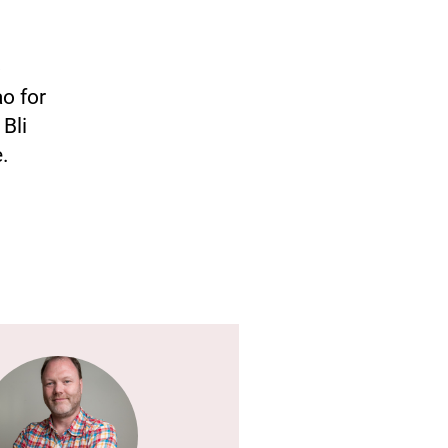
o
ao for
Bli
.