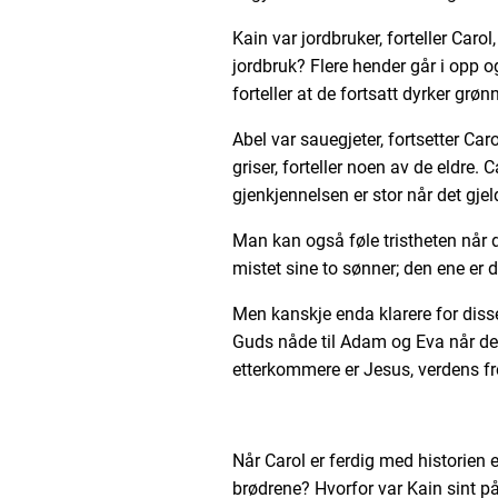
Kain var jordbruker, forteller Car
jordbruk? Flere hender går i opp og
forteller at de fortsatt dyrker grøn
Abel var sauegjeter, fortsetter Car
griser, forteller noen av de eldre. C
gjenkjennelsen er stor når det gje
Man kan også føle tristheten når
mistet sine to sønner; den ene er d
Men kanskje enda klarere for diss
Guds nåde til Adam og Eva når de 
etterkommere er Jesus, verdens fre
Når Carol er ferdig med historien 
brødrene? Hvorfor var Kain sint på