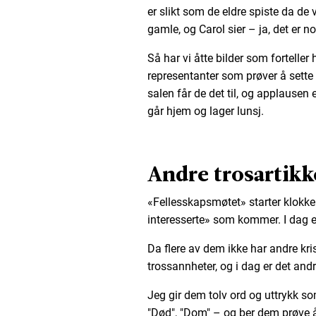
er slikt som de eldre spiste da de 
gamle, og Carol sier – ja, det er nok
Så har vi åtte bilder som forteller 
representanter som prøver å sette 
salen får de det til, og applausen er
går hjem og lager lunsj.
Andre trosartikk
«Fellesskapsmøtet» starter klokken 
interesserte» som kommer. I dag er
Da flere av dem ikke har andre kri
trossannheter, og i dag er det andr
Jeg gir dem tolv ord og uttrykk so
"Død", "Dom" – og ber dem prøve å 