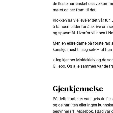
de fleste har ønsket oss velkommen
møtet og ser fram til det.
Klokken halv elleve er det vår tur
å ta noen bilder for å skrive om s
og spørsmål. Hvorfor vil noen i N
Men en eldre dame på første rad si
kanskje mest til seg selv – at hun
«Jeg kjenner Moldekleiv og de som 
Gillebo. Og alle sammen var de fr
Gjenkjennelse
På dette møtet er vanligvis de fles
og de har liten eller ingen kunnsk
begynner i 1. Mosebok. I dag var d