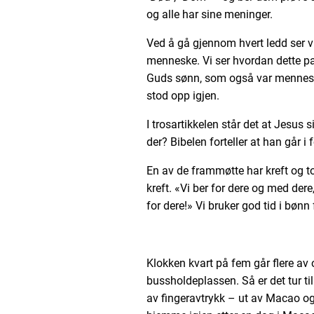
og alle har sine meninger.
Ved å gå gjennom hvert ledd ser v
menneske. Vi ser hvordan dette pa
Guds sønn, som også var menneske, 
stod opp igjen.
I trosartikkelen står det at Jesus
der? Bibelen forteller at han går i 
En av de frammøtte har kreft og 
kreft. «Vi ber for dere og med der
for dere!» Vi bruker god tid i bønn
Klokken kvart på fem går flere av 
bussholdeplassen. Så er det tur ti
av fingeravtrykk – ut av Macao og