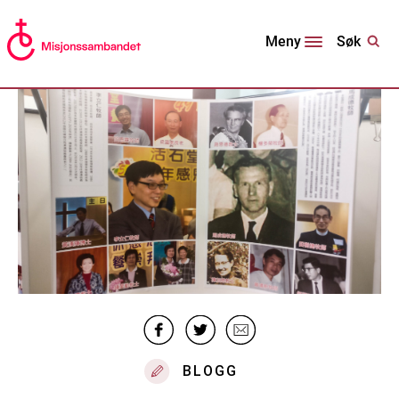
Søk
Meny
BLOGG