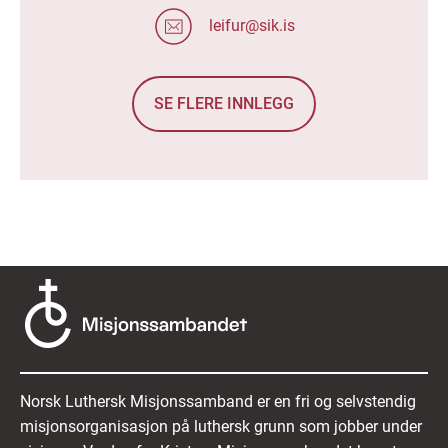
leifur@sik.is
SE FLERE INNLEGG
Norsk Luthersk Misjonssamband er en fri og selvstendig
misjonsorganisasjon på luthersk grunn som jobber under