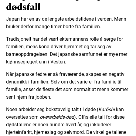
dødsfall
Japan har en av de lengste arbeidstidene i verden. Menn
bruker derfor mange timer borte fra familien.
Tradisjonelt har det vært ektemannens rolle å sørge for
familien, mens kona driver hjemmet og tar seg av
barneoppdragelsen. Det japanske samfunnet er mye mer
kjønnsegregert enn i Vesten.
Når japanske fedre er så fraværende, skapes en negativ
dynamikk i familien. Selv om det varierer fra familie til
familie, anser de fleste det som normalt at menn kommer
sent hjem fra jobben.
Noen arbeider seg bokstavelig talt til døde (
Karōshi
kan
oversettes som
over
arbeids-d
ø
d
). Offisielle tall for disse
dødsfallene er noen hundre hvert år, og inkluderer
hjerteinfarkt, hjerneslag og selvmord. De virkelige tallene