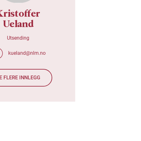
Kristoffer
Ueland
Utsending
kueland@nlm.no
E FLERE INNLEGG