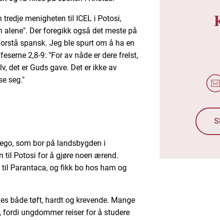
tredje menigheten til ICEL i Potosi,
n alene". Der foregikk også det meste på
orstå spansk. Jeg ble spurt om å ha en
feserne 2,8-9: "For av nåde er dere frelst,
lv, det er Guds gave. Det er ikke av
se seg."
S
ego, som bor på landsbygden i
til Potosi for å gjøre noen ærend.
til Parantaca, og fikk bo hos ham og
synes både tøft, hardt og krevende. Mange
 fordi ungdommer reiser for å studere