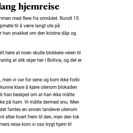
lang hjemreise
mmen med flere fra området. Rundt 15
pmøte til å være langt ute på
er han snakket om den kristne dåp og
tt høre at noen skulle blokkere veien til
lig at slik skjer her i Bolivia, og det er
, men vi var for sene og kom ikke forbi
 kunne klare å kjøre utenom blokaden
kk han beskjed om at han ikke måtte
 ryke på ham. Vi måtte dermed snu. Men
t det fantes en annen landevei utenom
t etter hvert frem til den, men den tok
imers reise kom vi oss trygt hjem til