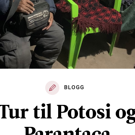
BLOGG
Tur til Potosi o
Parantaca