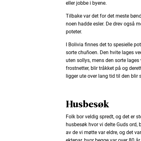
eller jobbe i byene.
Tilbake var det for det meste bønd
noen hadde esler. De drev også m
poteter.
I Bolivia finnes det to spesielle p
sorte chuñoen. Den hvite lages ved
uten sollys, mens den sorte lages 
frostnetter, blir tråkket på og dere
ligger ute over lang tid til den blir 
Husbesøk
Folk bor veldig spredt, og det er s
husbesøk hvor vi delte Guds ord, 
av de vi møtte var eldre, og det va
ektepar, hvor begge var over 80 år