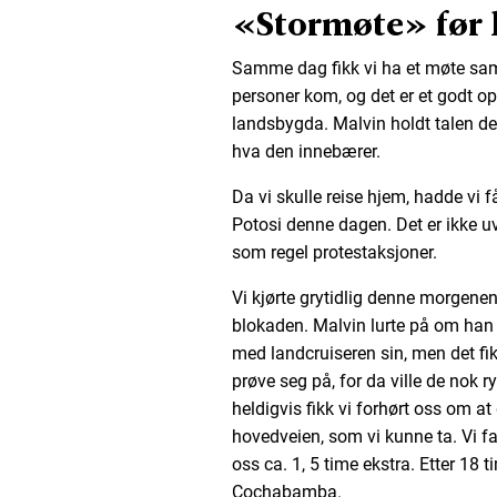
«Stormøte» før 
Samme dag fikk vi ha et møte sa
personer kom, og det er et godt op
landsbygda. Malvin holdt talen d
hva den innebærer.
Da vi skulle reise hjem, hadde vi få
Potosi denne dagen. Det er ikke uvan
som regel protestaksjoner.
Vi kjørte grytidlig denne morgenen
blokaden. Malvin lurte på om han
med landcruiseren sin, men det fi
prøve seg på, for da ville de nok
heldigvis fikk vi forhørt oss om a
hovedveien, som vi kunne ta. Vi fan
oss ca. 1, 5 time ekstra. Etter 18 t
Cochabamba.