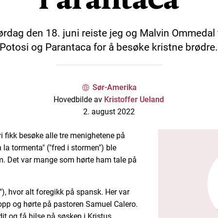
ørdag den 18. juni reiste jeg og Malvin Ommedal t
Potosi og Parantaca for å besøke kristne brødre
Sør-Amerika
Hovedbilde av
Kristoffer Ueland
2. august 2022
 vi fikk besøke alle tre menighetene på
la tormenta" ("fred i stormen") ble
m. Det var mange som hørte ham tale på
"), hvor alt foregikk på spansk. Her var
opp og hørte på pastoren Samuel Calero.
t og få hilse på søsken i Kristus.