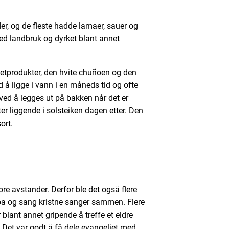
er, og de fleste hadde lamaer, sauer og
ed landbruk og dyrket blant annet
otetprodukter, den hvite chuñoen og den
 å ligge i vann i en måneds tid og ofte
ved å legges ut på bakken når det er
tter liggende i solsteiken dagen etter. Den
sort.
tore avstander. Derfor ble det også flere
ba og sang kristne sanger sammen. Flere
r blant annet gripende å treffe et eldre
. Det var godt å få dele evangeliet med