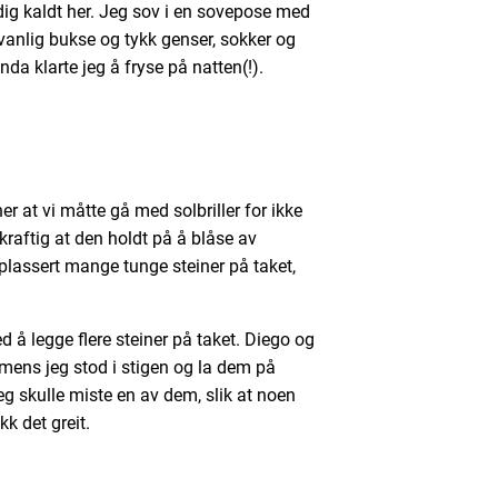
dig kaldt her. Jeg sov i en sovepose med
vanlig bukse og tykk genser, sokker og
da klarte jeg å fryse på natten(!).
r at vi måtte gå med solbriller for ikke
kraftig at den holdt på å blåse av
 plassert mange tunge steiner på taket,
med å legge flere steiner på taket. Diego og
 mens jeg stod i stigen og la dem på
eg skulle miste en av dem, slik at noen
k det greit.