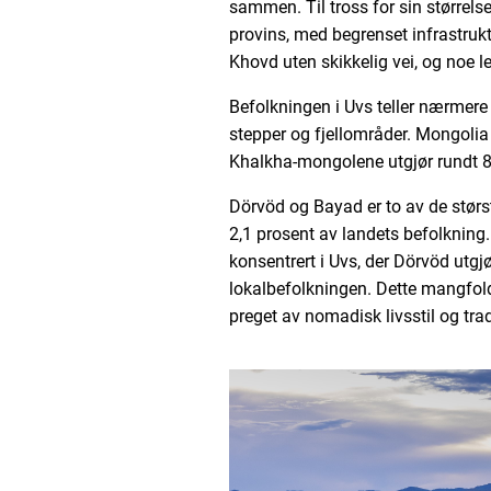
sammen. Til tross for sin størrel
provins, med begrenset infrastruktu
Khovd uten skikkelig vei, og noe le
Befolkningen i Uvs teller nærmere 
stepper og fjellområder. Mongolia 
Khalkha-mongolene utgjør rundt 8
Dörvöd og Bayad er to av de størs
2,1 prosent av landets befolkning
konsentrert i Uvs, der Dörvöd utgj
lokalbefolkningen. Dette mangfoldet
preget av nomadisk livsstil og tradi