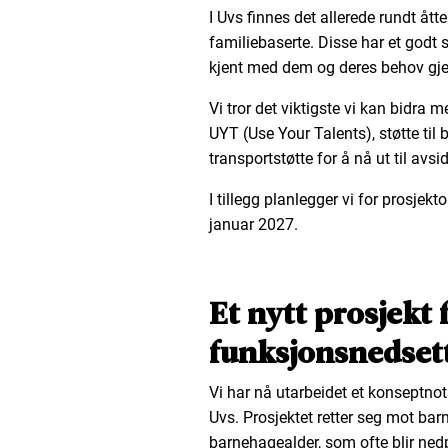
I Uvs finnes det allerede rundt åt
familiebaserte. Disse har et godt 
kjent med dem og deres behov gj
Vi tror det viktigste vi kan bidra
UYT (Use Your Talents), støtte til 
transportstøtte for å nå ut til avs
I tillegg planlegger vi for prosjekt
januar 2027.
Et nytt prosjekt
funksjonsnedsett
Vi har nå utarbeidet et konseptnota
Uvs. Prosjektet retter seg mot bar
barnehagealder, som ofte blir nedp