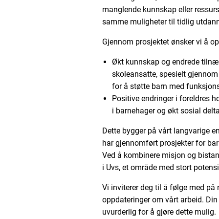
manglende kunnskap eller ressurser
samme muligheter til tidlig utdan
Gjennom prosjektet ønsker vi å o
Økt kunnskap og endrede tilnæ
skoleansatte, spesielt gjenno
for å støtte barn med funksjons
Positive endringer i foreldres h
i barnehager og økt sosial delt
Dette bygger på vårt langvarige e
har gjennomført prosjekter for barn
Ved å kombinere misjon og bistand
i Uvs, et område med stort potensi
Vi inviterer deg til å følge med p
oppdateringer om vårt arbeid. Din
uvurderlig for å gjøre dette mulig.