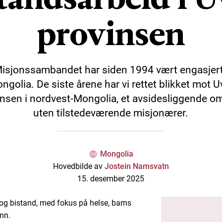
provinsen
isjonssambandet har siden 1994 vært engasjert
ngolia. De siste årene har vi rettet blikket mot U
insen i nordvest-Mongolia, et avsidesliggende o
uten tilstedeværende misjonærer.
Mongolia
Hovedbilde av
Jostein Namsvatn
15. desember 2025
og bistand, med fokus på helse, barns
unn.