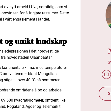
rt av nytt arbeid i Uvs, samtidig som vi
provinsen for å frigjøre ressurser. Dette
l i vårt engasjement i landet.
t og unikt landskap
nnsjødepresjonen i det nordvestlige
 fra hovedstaden Ulaanbaatar.
S
me kontinentale klima, med temperaturer
°C om vinteren – blant Mongolias
og stige til over 40 °C på sommeren.
tfordrende områdene å bo og arbeide i.
S
 69 600 kvadratkilometer, omtrent like
and, Rogaland, Agder og Telemark til