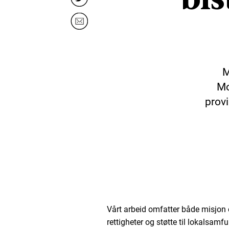
M
Mo
prov
Vårt arbeid omfatter både misjon 
rettigheter og støtte til lokalsamf