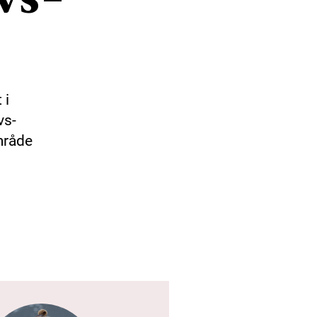
 i
vs-
mråde