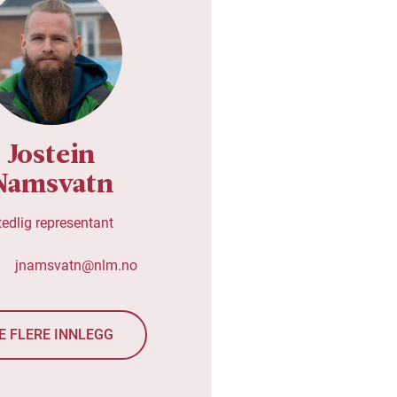
Jostein
Namsvatn
tedlig representant
jnamsvatn@nlm.no
E FLERE INNLEGG