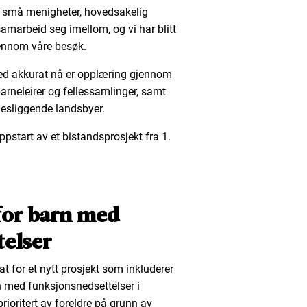
te små menigheter, hovedsakelig
samarbeid seg imellom, og vi har blitt
ennom våre besøk.
 med akkurat nå er opplæring gjennom
barneleirer og fellessamlinger, samt
idesliggende landsbyer.
oppstart av et bistandsprosjekt fra 1.
 for barn med
elser
t for et nytt prosjekt som inkluderer
n med funksjonsnedsettelser i
rioritert av foreldre på grunn av