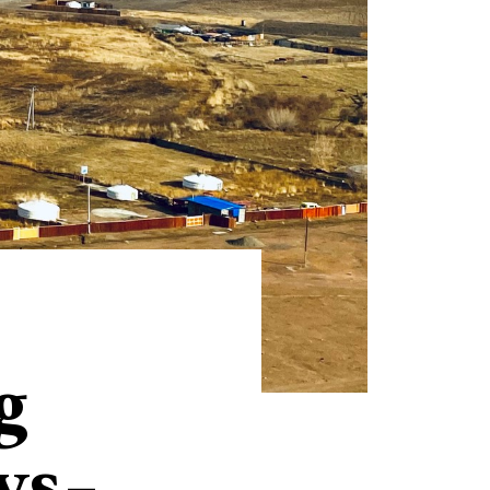
g
Uvs-