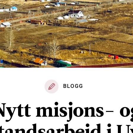
BLOGG
Nytt misjons- o
tandsarbeid i 