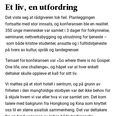
Et liv, en utfordring
Det viste seg at rådgiveren tok feil. Planleggingen
fortsatte med stor innsats, og konferansen ble en realitet.
350 unge mennesker var samlet i 3 dager for forkynnelse,
seminarer, nettverksbygging og utrustning for tjeneste –
som både kristne studenter, ansatte og i fulltidstjeneste
på tvers av kultur, språk og landegrenser.
Temaet for konferansen var «Go where there is no Gospel.
One life, one challenge», og håpet var at hver enkelt
deltaker skulle oppleve et kall for sitt liv.
Vi møttes på et stort hotell i sentrum, og på grunn av
friheten i den mangfoldige storbyen var det ikke behov for
å skjule hvem vi var eller hva vi var samlet om. Det kom
talere med bakgrunn fra Hongkong og Kina som knyttet
oss til en større asiatisk sammenheng. Det var deltakere