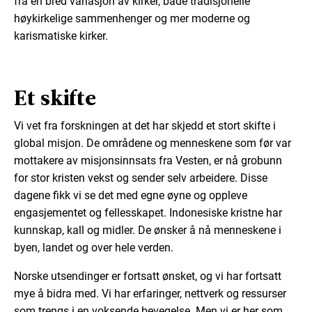
fra en bred variasjon av kirker, både tradisjonelle
høykirkelige sammenhenger og mer moderne og
karismatiske kirker.
Et skifte
Vi vet fra forskningen at det har skjedd et stort skifte i
global misjon. De områdene og menneskene som før var
mottakere av misjonsinnsats fra Vesten, er nå grobunn
for stor kristen vekst og sender selv arbeidere. Disse
dagene fikk vi se det med egne øyne og oppleve
engasjementet og fellesskapet. Indonesiske kristne har
kunnskap, kall og midler. De ønsker å nå menneskene i
byen, landet og over hele verden.
Norske utsendinger er fortsatt ønsket, og vi har fortsatt
mye å bidra med. Vi har erfaringer, nettverk og ressurser
som trengs i en voksende bevegelse. Men vi er her som