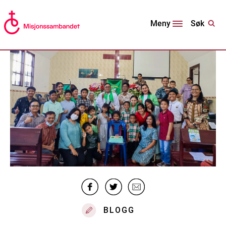
Søk
Meny
BLOGG