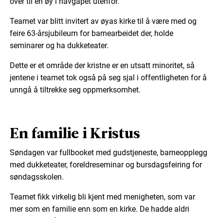
over til en øy i havgapet utenfor.
Teamet var blitt invitert av øyas kirke til å være med og
feire 63-årsjubileum for barnearbeidet der, holde
seminarer og ha dukketeater.
Dette er et område der kristne er en utsatt minoritet, så
jentene i teamet tok også på seg sjal i offentligheten for å
unngå å tiltrekke seg oppmerksomhet.
En familie i Kristus
Søndagen var fullbooket med gudstjeneste, barneopplegg
med dukketeater, foreldreseminar og bursdagsfeiring for
søndagsskolen.
Teamet fikk virkelig bli kjent med menigheten, som var
mer som en familie enn som en kirke. De hadde aldri