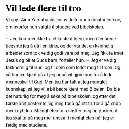
Vil lede flere til tro
Vi spør Aina Yamabushi, en av de to andreårsstudentene,
om hvorfor hun valgte å studere ved bibelskolen.
– Jeg kommer ikke fra et kristent hjem, men i tenårene
begynte jeg å gå i en kirke, og der var det en kvinnelig
arbeider som tok veldig godt vare på meg. Jeg fikk ta imot
Jesus og bli et Guds barn, forteller hun. – Jeg er veldig
takknemlig til Gud, og til dem som ledet meg til troen. Og
så har jeg kjent på at jeg også vil gjøre noe for å lede
mennesker til Gud. Men jeg har følt at jeg manglet
kunnskap, så jeg ville bli bedre kjent med Bibelen. Da ble
det naturlig for meg å søke på bibelskolen, og etter det
første året bestemte jeg meg for å gå ett til, for å gå enda
mer i dybden. Menigheten min støtter meg og ønsker at
jeg skal ta på meg mer ansvar i menigheten når jeg er
ferdig med studiene.