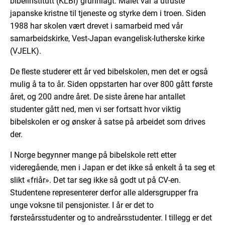
bibelinstitutt (KLBI) grunnlagt. Målet var å utruste
japanske kristne til tjeneste og styrke dem i troen. Siden
1988 har skolen vært drevet i samarbeid med vår
samarbeidskirke, Vest-Japan evangelisk-lutherske kirke
(VJELK).
De ﬂeste studerer ett år ved bibelskolen, men det er også
mulig å ta to år. Siden oppstarten har over 800 gått første
året, og 200 andre året. De siste årene har antallet
studenter gått ned, men vi ser fortsatt hvor viktig
bibelskolen er og ønsker å satse på arbeidet som drives
der.
I Norge begynner mange på bibelskole rett etter
videregående, men i Japan er det ikke så enkelt å ta seg et
slikt «friår». Det tar seg ikke så godt ut på CV-en.
Studentene representerer derfor alle aldersgrupper fra
unge voksne til pensjonister. I år er det to
førsteårsstudenter og to andreårsstudenter. I tillegg er det