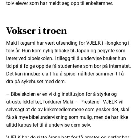
tolv elever som har meldt seg opp til enkeltemner.
Vokser i troen
Maki Ikegami har vært utsending for VJELK i Hongkong i
tolv år. Hun kom nylig tilbake til Japan og begynte som
lærer ved bibelskolen. I tillegg til å undervise bruker hun
tid på å følge opp de få studentene som bor på internatet.
Det kan innebære alt fra å spise måltider sammen til å
dra på sykehuset med dem.
– Bibelskolen er en viktig institusjon for å styrke og
utruste lekfolket, forklarer Maki. – Prestene i VJELK vil
selvsagt at de av kirkemedlemmene som ønsker det, skal
få så mye bibelundervisning som mulig, men de har ikke
alltid kapasitet til å undervise dem selv.
VJELK har de siste årene hatt for få prester, og derfor har